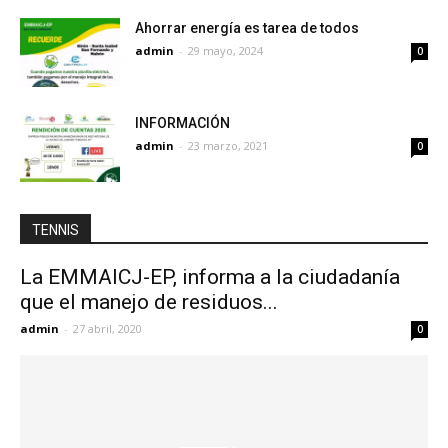
Ahorrar energía es tarea de todos
admin
-
29 mayo, 2024
0
INFORMACIÓN
admin
-
23 marzo, 2021
0
TENNIS
La EMMAICJ-EP, informa a la ciudadanía
que el manejo de residuos...
admin
-
27 abril, 2020
0