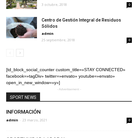
3 octubre, 2018
0
Centro de Gestión Integral de Residuos
Sólidos
admin
25 septiembre, 2018
0
[td_block_social_counter custom_title=»STAY CONNECTED»
facebook=»tagDiv» twitter=»envato» youtube=»envato»
open_in_new_window=»y»]
- Advertisement -
SPORT NEWS
INFORMACIÓN
admin
-
23 marzo, 2021
0