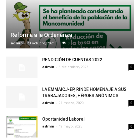
Reforma a la Ordenanza
admin
-
23 octubre, 2021
0
RENDICIÓN DE CUENTAS 2022
admin
-
8 diciembre, 2023
0
LA EMMAICJ-EP, RINDE HOMENAJE A SUS
TRABAJADORES, HÉROES ANÓNIMOS
admin
-
21 marzo, 2020
0
Oportunidad Laboral
admin
-
19 mayo, 2025
0