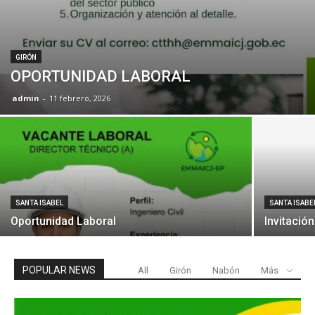
GIRÓN
OPORTUNIDAD LABORAL
admin
-
11 febrero, 2026
SANTA ISABEL
SANTA ISABE
Oportunidad Laboral
Invitació
POPULAR NEWS
All
Girón
Nabón
Más