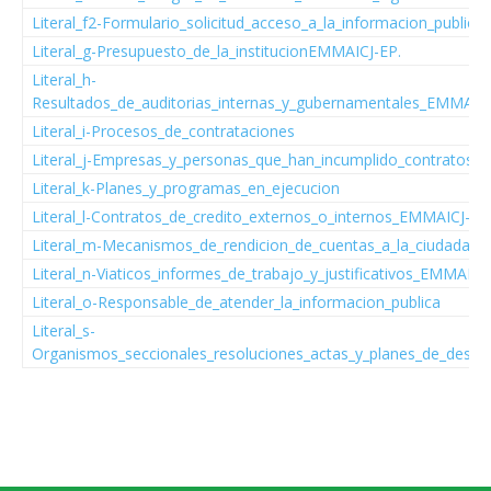
Literal_f2-Formulario_solicitud_acceso_a_la_informacion_publica
Literal_g-Presupuesto_de_la_institucionEMMAICJ-EP.
Literal_h-
Resultados_de_auditorias_internas_y_gubernamentales_EMMAIC
Literal_i-Procesos_de_contrataciones
Literal_j-Empresas_y_personas_que_han_incumplido_contratos
Literal_k-Planes_y_programas_en_ejecucion
Literal_l-Contratos_de_credito_externos_o_internos_EMMAICJ-EP
Literal_m-Mecanismos_de_rendicion_de_cuentas_a_la_ciudadania
Literal_n-Viaticos_informes_de_trabajo_y_justificativos_EMMAICJ
Literal_o-Responsable_de_atender_la_informacion_publica
Literal_s-
Organismos_seccionales_resoluciones_actas_y_planes_de_desarr