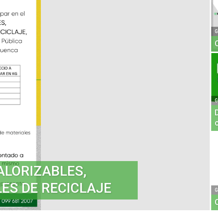
G
G
ALORIZABLES,
ES DE RECICLAJE
G