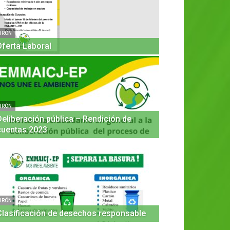
IRÓN
Oferta Laboral
IRÓN
Deliberación pública – Rendición de
cuentas 2023
GIRÓN
OPORTUN
IRÓN
Clasificación de desechos responsable
admin
-
11 febrero, 20