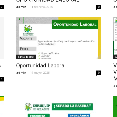
admin
-
11 febrero, 2026
a
0
0
Santa Isabel
G
s
Oportunidad Laboral
V
V
admin
-
19 mayo, 2025
0
M
0
a