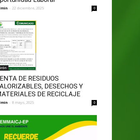
dmin
-
22 diciembre, 2025
0
irón
ENTA DE RESIDUOS
ALORIZABLES, DESECHOS Y
ATERIALES DE RECICLAJE
dmin
-
8 mayo, 2025
0