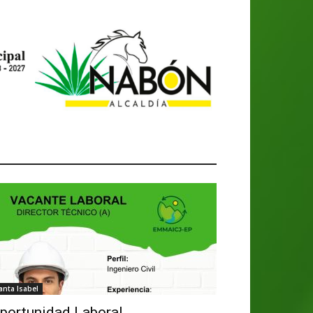
anta Isabel
portunidad Laboral