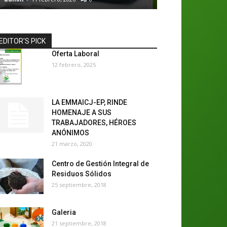
EDITOR'S PICK
Oferta Laboral
12 febrero, 2025
LA EMMAICJ-EP, RINDE
HOMENAJE A SUS
TRABAJADORES, HÉROES
ANÓNIMOS
21 marzo, 2020
Centro de Gestión Integral de
Residuos Sólidos
25 septiembre, 2018
Galeria
21 septiembre, 2018