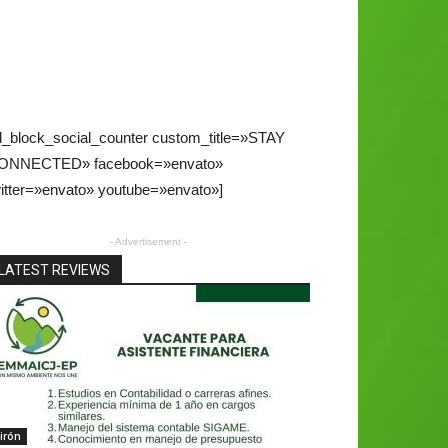
d_block_social_counter custom_title=»STAY
ONNECTED» facebook=»envato»
itter=»envato» youtube=»envato»]
- Advertisement -
LATEST REVIEWS
irón