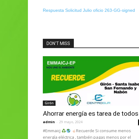
Respuesta Solicitud Julio oficio 263-GG-signed
DON'T MISS
Girón
Ahorrar energía es tarea de todos
admin
-
29 mayo, 2024
#Emmaicj
Recuerde Si consume menos
energía eléctrica , también pagas menos por el