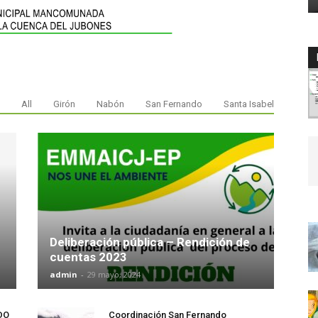
All
Girón
Nabón
San Fernando
Santa Isabel
Deliberación pública – Rendición de
cuentas 2023
admin
-
29 mayo, 2024
DO
Coordinación San Fernando