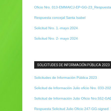
Oficio Nro. 013-EMMAICJ-EP-GG-23_Respuesta
Respuesta concejal Santa Isabel
Solicitud Nro. 1.-mayo 2024
Solicitud Nro. 2- mayo 2024
SOLICITUDES DE INFORMACIÓN PÚBLICA 2023
Solicitudes de Información Pública 2023
Solicitud de Información Julio oficio Nro. 033-20
Solicitud de Información Julio Oficio Nro.552
Respuesta Solicitud Julio Oficio 247-GG-signed