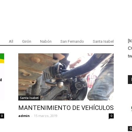
[t
All
Girón
Nabón
San Fernando
Santa Isabel
C
tw
Santa Isabel
MANTENIMIENTO DE VEHÍCULOS
admin
-
15 marzo, 2019
0
0
G