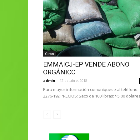
Girón
EMMAICJ-EP VENDE ABONO
ORGÁNICO
admin
-
12 octubre, 2018
Para mayor información comuníquese al teléfono:
2276-192 PRECIOS: Saco de 100 libras: $5.00 dólares