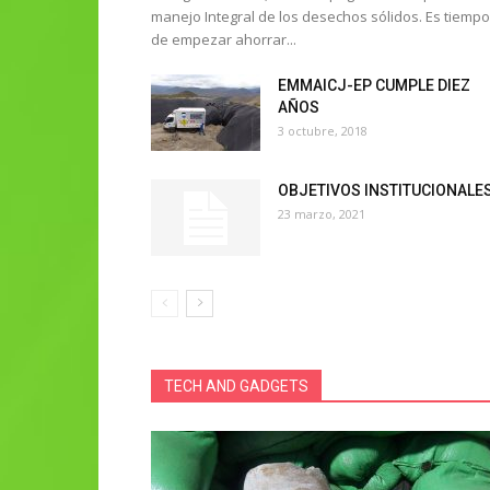
manejo Integral de los desechos sólidos. Es tiempo
de empezar ahorrar...
EMMAICJ-EP CUMPLE DIEZ
AÑOS
3 octubre, 2018
OBJETIVOS INSTITUCIONALE
23 marzo, 2021
TECH AND GADGETS