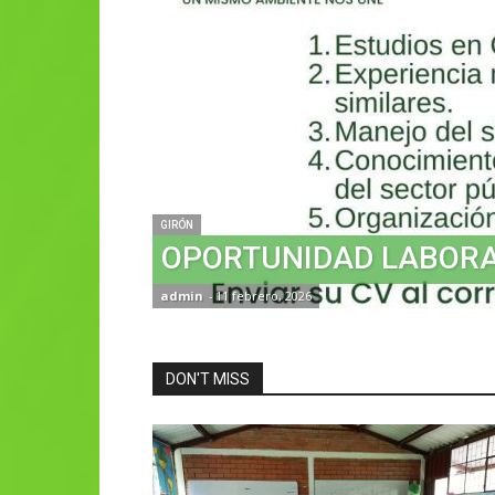
GIRÓN
OPORTUNIDAD LABOR
admin
-
11 febrero, 2026
DON'T MISS