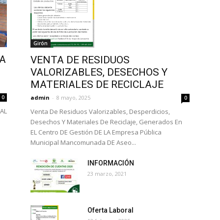
Girón
A
VENTA DE RESIDUOS
VALORIZABLES, DESECHOS Y
MATERIALES DE RECICLAJE
admin
-
8 mayo, 2025
0
0
PAL
Venta De Residuos Valorizables, Desperdicios,
Desechos Y Materiales De Reciclaje, Generados En
EL Centro DE Gestión DE LA Empresa Pública
Municipal Mancomunada DE Aseo...
INFORMACIÓN
23 marzo, 2021
Oferta Laboral