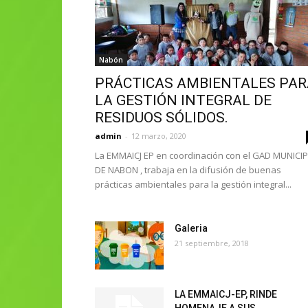
Nabón
PRÁCTICAS AMBIENTALES PAR
LA GESTIÓN INTEGRAL DE
RESIDUOS SÓLIDOS.
admin
-
12 marzo, 2020
La EMMAICJ EP en coordinación con el GAD MUNICI
DE NABON , trabaja en la difusión de buenas
prácticas ambientales para la gestión integral...
Galeria
21 septiembre, 2018
LA EMMAICJ-EP, RINDE
HOMENAJE A SUS