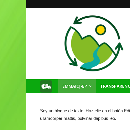
EMMAICJ-EP
TRANSPARENC
Emmaicj
EP
Soy un bloque de texto. Haz clic en el botón Edit
ullamcorper mattis, pulvinar dapibus leo.