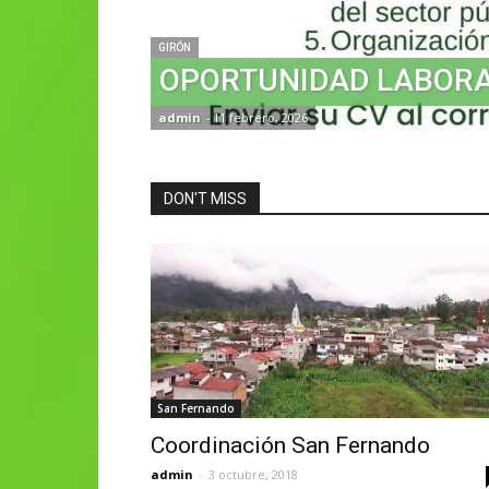
GIRÓN
OPORTUNIDAD LABOR
admin
-
11 febrero, 2026
DON'T MISS
San Fernando
Coordinación San Fernando
admin
-
3 octubre, 2018