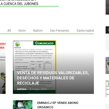
All
Girón
Nabón
San Fernando
Santa Isabel
VENTA DE RESIDUOS VALORIZABLES,
O
DESECHOS Y MATERIALES DE
RECICLAJE
admin
-
8 mayo, 2025
EMMAICJ-EP VENDE ABONO
ORGÁNICO