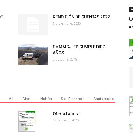
G
DE
RENDICIÓN DE CUENTAS 2022
O
8 diciembre, 2023
a
.
EMMAICJ-EP CUMPLE DIEZ
AÑOS
3 octubre, 2018
All
Girón
Nabón
San Fernando
Santa Isabel
Oferta Laboral
12 febrero, 2025