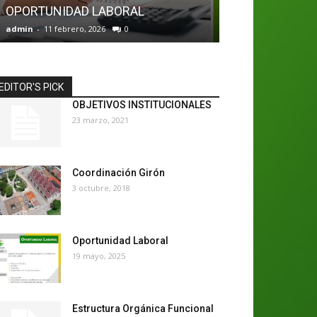
OPORTUNIDAD LABORAL
Oportunidad L
admin
-
11 febrero, 2026
0
admin
-
22 diciembr
EDITOR'S PICK
OBJETIVOS INSTITUCIONALES
23 marzo, 2021
Coordinación Girón
3 octubre, 2018
Oportunidad Laboral
19 mayo, 2025
Estructura Orgánica Funcional