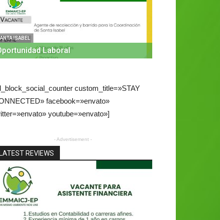
GIRÓN
VENTA DE
DESECHOS
ANTA ISABEL
Oportunidad Laboral
admin
-
8 mayo, 2025
d_block_social_counter custom_title=»STAY
ONNECTED» facebook=»envato»
itter=»envato» youtube=»envato»]
- Advertisement -
LATEST REVIEWS