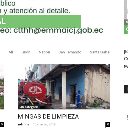
AL
S
[t
All
Girón
Nabón
San Fernando
Santa Isabel
C
tw
Sin categoría
MINGAS DE LIMPIEZA
admin
-
15 marzo, 2019
0
0