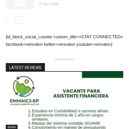
27 abril, 2020
[td_block_social_counter custom_title=»STAY CONNECTED»
facebook=»envato» twitter=»envato» youtube=»envato»]
- Advertisement -
LATEST REVIEWS
Girón