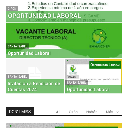
GIRÓN
OPORTUNIDAD LABORAL
SANTA ISABEL
GI
Oportunidad Laboral
O
GI
D
SANTA ISABEL
Invitación a Rendición de
R
SANTA ISABEL
Cuentas 2024
Oportunidad Laboral
2
DON'T MISS
All
Girón
Nabón
Más