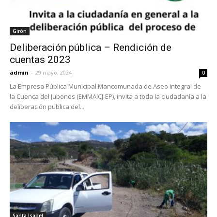
Girón
Deliberación pública – Rendición de
cuentas 2023
admin
-
29 mayo, 2024
0
La Empresa Pública Municipal Mancomunada de Aseo Integral de
la Cuenca del Jubones (EMMAICJ-EP), invita a toda la ciudadanía a la
deliberación publica del...
Santa Isabel