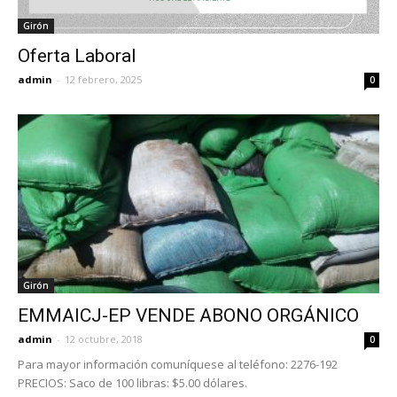
Girón
Oferta Laboral
admin
-
12 febrero, 2025
0
Girón
EMMAICJ-EP VENDE ABONO ORGÁNICO
admin
-
12 octubre, 2018
0
Para mayor información comuníquese al teléfono: 2276-192
PRECIOS: Saco de 100 libras: $5.00 dólares.