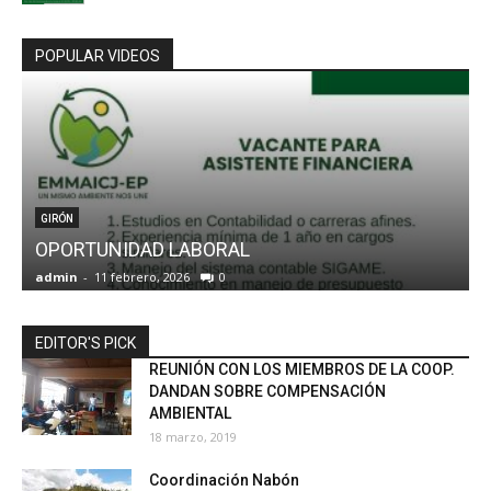
POPULAR VIDEOS
GIRÓN
OPORTUNIDAD LABORAL
admin
-
11 febrero, 2026
0
a
EDITOR'S PICK
REUNIÓN CON LOS MIEMBROS DE LA COOP.
DANDAN SOBRE COMPENSACIÓN
AMBIENTAL
18 marzo, 2019
Coordinación Nabón