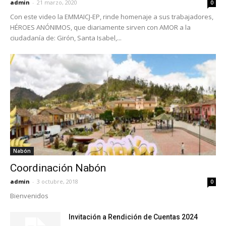
admin
-
21 marzo, 2020
0
Con este video la EMMAICJ-EP, rinde homenaje a sus trabajadores,
HÉROES ANÓNIMOS, que diariamente sirven con AMOR a la
ciudadanía de: Girón, Santa Isabel,...
Nabón
Coordinación Nabón
admin
-
3 octubre, 2018
0
Bienvenidos
Invitación a Rendición de Cuentas 2024