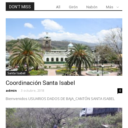
DON'T MISS
All
Girón
Nabón
Más
Santa Isabel
Coordinación Santa Isabel
admin
-
3 octubre, 2018
0
Bienvenidos USUARIOS DADOS DE BAJA_CANTÓN SANTA ISABEL