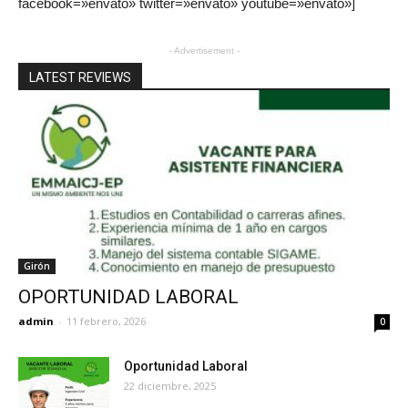
facebook=»envato» twitter=»envato» youtube=»envato»]
- Advertisement -
LATEST REVIEWS
Girón
OPORTUNIDAD LABORAL
admin
-
11 febrero, 2026
0
Oportunidad Laboral
22 diciembre, 2025