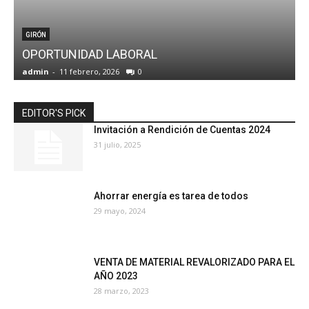
GIRÓN
OPORTUNIDAD LABORAL
admin
-
11 febrero, 2026
0
a
EDITOR'S PICK
Invitación a Rendición de Cuentas 2024
31 julio, 2025
Ahorrar energía es tarea de todos
29 mayo, 2024
VENTA DE MATERIAL REVALORIZADO PARA EL
AÑO 2023
28 marzo, 2023