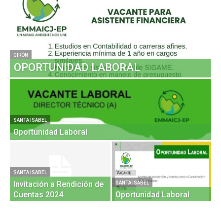
GI
GIRÓN
OPORTUNIDAD LABORAL
SANTA ISABEL
GI
Oportunidad Laboral
O
GI
D
SANTA ISABEL
Invitación a Rendición de
R
SANTA ISABEL
Cuentas 2024
Oportunidad Laboral
2