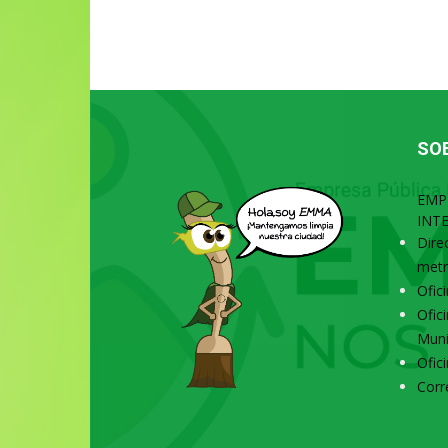
SO
EMP
INT
Dire
metr
Ofic
Ofic
Muni
Ofic
Corr