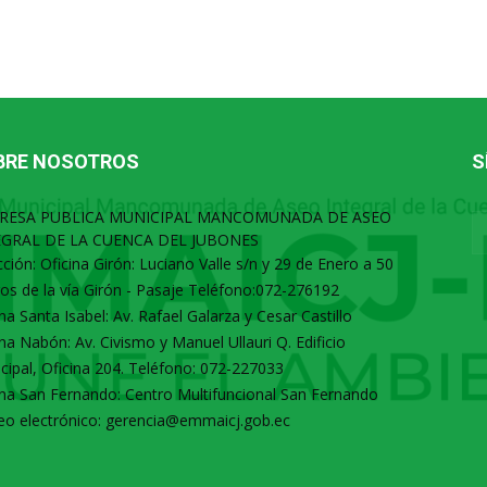
BRE NOSOTROS
S
RESA PUBLICA MUNICIPAL MANCOMUNADA DE ASEO
EGRAL DE LA CUENCA DEL JUBONES
cción: Oficina Girón: Luciano Valle s/n y 29 de Enero a 50
os de la vía Girón - Pasaje Teléfono:072-276192
ina Santa Isabel: Av. Rafael Galarza y Cesar Castillo
ina Nabón: Av. Civismo y Manuel Ullauri Q. Edificio
cipal, Oficina 204. Teléfono: 072-227033
ina San Fernando: Centro Multifuncional San Fernando
eo electrónico: gerencia@emmaicj.gob.ec