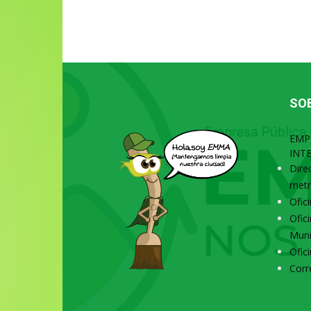
SO
EMP
INT
Dire
metr
Ofic
Ofic
Muni
Ofic
Corr