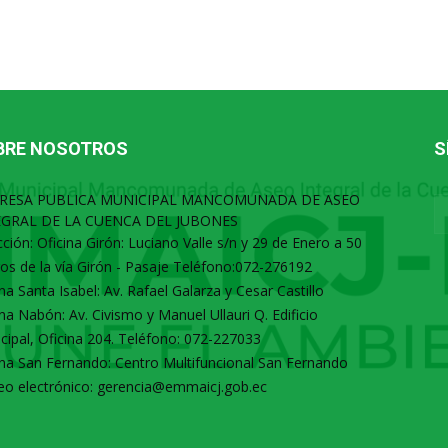
BRE NOSOTROS
S
RESA PUBLICA MUNICIPAL MANCOMUNADA DE ASEO
EGRAL DE LA CUENCA DEL JUBONES
cción: Oficina Girón: Luciano Valle s/n y 29 de Enero a 50
os de la vía Girón - Pasaje Teléfono:072-276192
ina Santa Isabel: Av. Rafael Galarza y Cesar Castillo
ina Nabón: Av. Civismo y Manuel Ullauri Q. Edificio
cipal, Oficina 204. Teléfono: 072-227033
ina San Fernando: Centro Multifuncional San Fernando
eo electrónico: gerencia@emmaicj.gob.ec