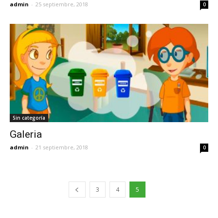
admin
-
25 septiembre, 2018
0
Sin categoría
Galeria
admin
-
21 septiembre, 2018
0
3
4
5