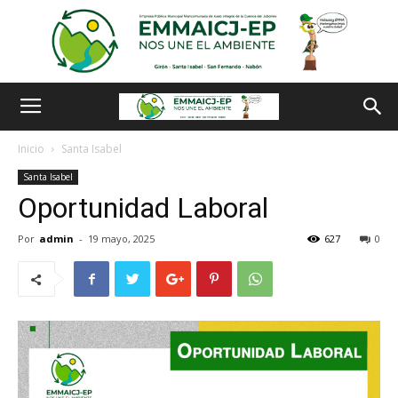
Inicio
Santa Isabel
Santa Isabel
Oportunidad Laboral
Por
admin
-
19 mayo, 2025
627
0