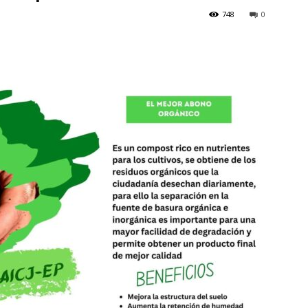
748
0