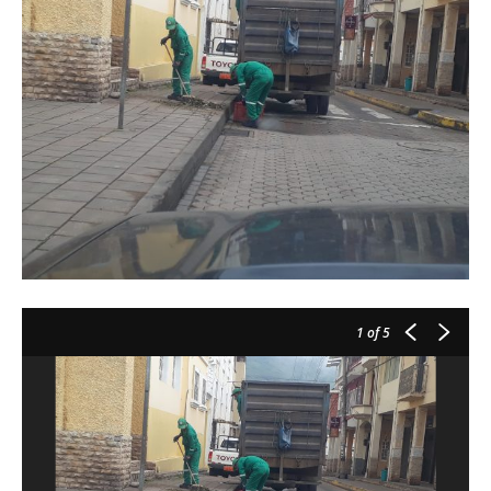
1
of 5