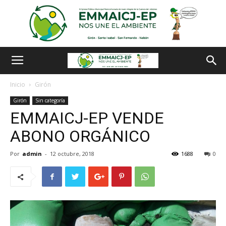
Inicio
Girón
Girón
Sin categoría
EMMAICJ-EP VENDE
ABONO ORGÁNICO
Por
admin
-
12 octubre, 2018
1688
0