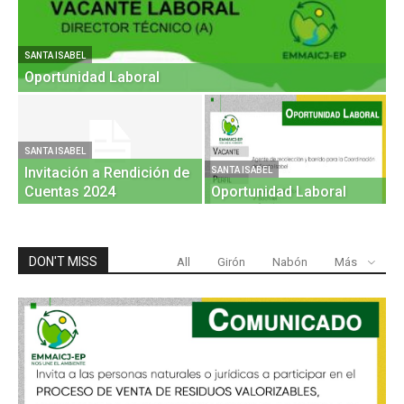
SANTA ISABEL
GI
Oportunidad Laboral
O
GI
D
SANTA ISABEL
Invitación a Rendición de
R
SANTA ISABEL
Cuentas 2024
Oportunidad Laboral
2
DON'T MISS
All
Girón
Nabón
Más