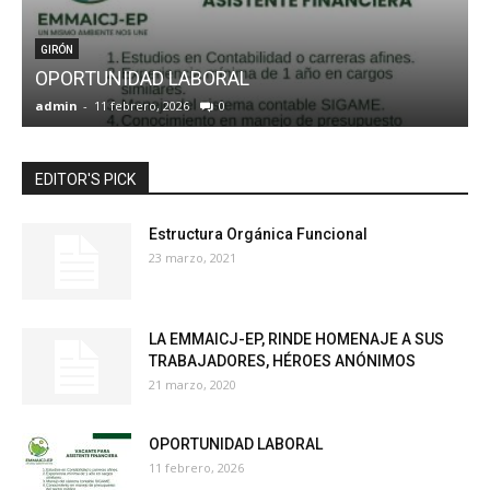
GIRÓN
OPORTUNIDAD LABORAL
admin
-
11 febrero, 2026
0
a
EDITOR'S PICK
Estructura Orgánica Funcional
23 marzo, 2021
LA EMMAICJ-EP, RINDE HOMENAJE A SUS
TRABAJADORES, HÉROES ANÓNIMOS
21 marzo, 2020
OPORTUNIDAD LABORAL
11 febrero, 2026