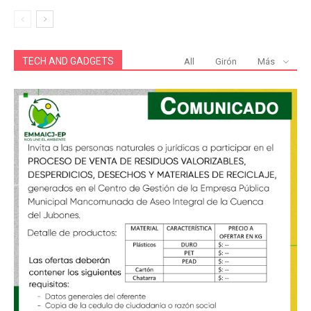
TECH AND GADGETS
All
Girón
Más