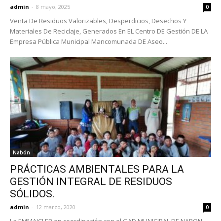
admin
-
8 mayo, 2025
0
Venta De Residuos Valorizables, Desperdicios, Desechos Y
Materiales De Reciclaje, Generados En EL Centro DE Gestión DE LA
Empresa Pública Municipal Mancomunada DE Aseo...
Nabón
PRÁCTICAS AMBIENTALES PARA LA
GESTIÓN INTEGRAL DE RESIDUOS
SÓLIDOS.
admin
-
12 marzo, 2020
0
La EMMAICJ EP en coordinación con el GAD MUNICIPAL DE NABON ,