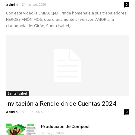
admin
-
21 marzo, 2020
0
Con este video la EMMAICJ-EP, rinde homenaje a sus trabajadores,
HÉROES ANÓNIMOS, que diariamente sirven con AMOR a la
ciudadanía de: Girón, Santa Isabel,...
Santa Isabel
Invitación a Rendición de Cuentas 2024
admin
-
31 julio, 2025
0
Producción de Compost
29 mayo, 2024