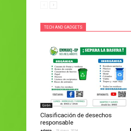
TECH AND GADGETS
Girón
Clasificación de desechos
responsable
admin
-
29 mayo, 2024