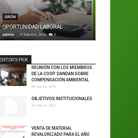
GIRÓN
SANTA ISABEL
OPORTUNIDAD LABORAL
Oportunidad L
admin
-
11 febrero, 2026
0
admin
-
22 diciembr
EDITOR'S PICK
REUNIÓN CON LOS MIEMBROS
DE LA COOP. DANDAN SOBRE
COMPENSACIÓN AMBIENTAL
18 marzo, 2019
OBJETIVOS INSTITUCIONALES
23 marzo, 2021
VENTA DE MATERIAL
REVALORIZADO PARA EL AÑO