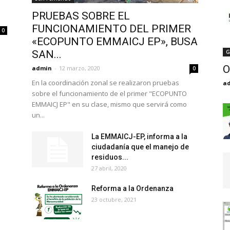
PRUEBAS SOBRE EL
FUNCIONAMIENTO DEL PRIMER
0
«ECOPUNTO EMMAICJ EP», BUSA
SAN...
G
O
admin
-
12 marzo, 2020
0
En la coordinación zonal se realizaron pruebas
a
sobre el funcionamiento de el primer "ECOPUNTO
EMMAICJ EP" en su clase, mismo que servirá como
un...
La EMMAICJ-EP, informa a la
ciudadanía que el manejo de
residuos...
27 abril, 2020
Reforma a la Ordenanza
23 octubre, 2021