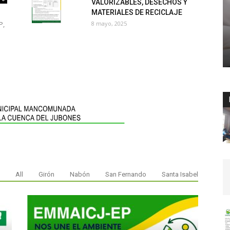
VALORIZABLES, DESECHOS Y
MATERIALES DE RECICLAJE
P,
8 mayo, 2025
All
Girón
Nabón
San Fernando
Santa Isabel