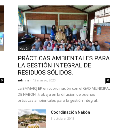
Nabón
PRÁCTICAS AMBIENTALES PARA
LA GESTIÓN INTEGRAL DE
RESIDUOS SÓLIDOS.
admin
-
12 marzo, 2020
0
0
La EMMAICJ EP en coordinación con el GAD MUNICIPAL
DE NABON , trabaja en la difusión de buenas
prácticas ambientales para la gestión integral...
Coordinación Nabón
3 octubre, 2018