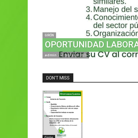
GIRÓN
OPORTUNIDAD LABOR
admin
-
11 febrero, 2026
DON'T MISS
Girón