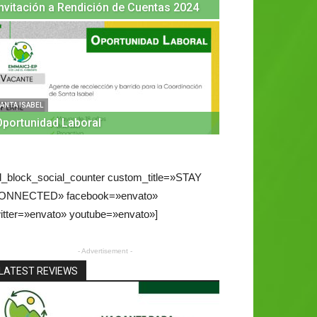
Invitación a Rendición de Cuentas 2024
GIRÓN
VENTA DE
DESECHOS
ANTA ISABEL
Oportunidad Laboral
admin
-
8 mayo, 2025
d_block_social_counter custom_title=»STAY
ONNECTED» facebook=»envato»
itter=»envato» youtube=»envato»]
- Advertisement -
LATEST REVIEWS