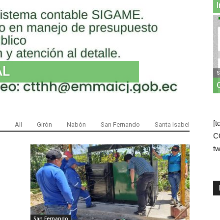
AL
S
[t
All
Girón
Nabón
San Fernando
Santa Isabel
C
tw
San Fernando