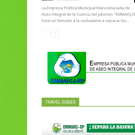
La Empresa Pública Municipal Mancomunada de
Aseo Integral de la Cuenca del Jubones "EMMAICJ-E
hace un llamado a la ciudadanía a separar los...
TRAVEL GUIDES